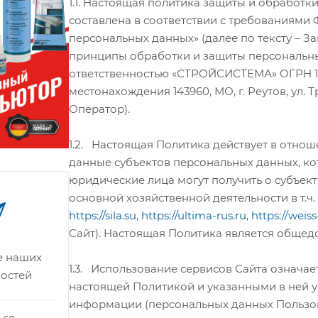
1.1. Настоящая политика защиты и обработк
составлена в соответствии с требованиями 
персональных данных» (далее по тексту – З
принципы обработки и защиты персональн
ответственностью «СТРОЙСИСТЕМА» ОГРН 11
местонахождения 143960, МО, г. Реутов, ул. Т
Оператор).
1.2. Настоящая Политика действует в отн
данные субъектов персональных данных, ко
юридические лица могут получить о субъек
основной хозяйственной деятельности в т.ч.
https://sila.su
,
https://ultima-rus.ru
,
https://weis
Сайт). Настоящая Политика является общед
се наших
1.3. Использование сервисов Сайта означае
востей
настоящей Политикой и указанными в ней 
информации (персональных данных Пользов