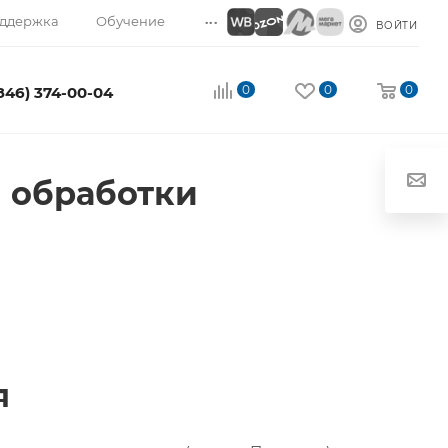
...
ддержка
Обучение
ВОЙТИ
0
0
0
(846) 374-00-04
 обработки
я