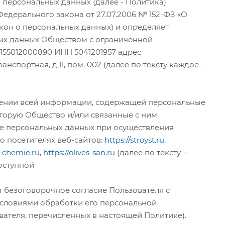
и персональных данных (далее - Политика)
Федерального закона от 27.07.2006 № 152-ФЗ «О
акон о персональных данных) и определяет
ых данных Обществом с ограниченной
55012000890 ИНН 5041201957 адрес
ранспортная, д.11, пом. 002 (далее по тексту каждое –
ошении всей информации, содержащей персональные
торую Общество и/или связанные с ним
те персональных данных при осуществления
 о посетителях веб-сайтов:
https://stroyst.ru
,
s-chemie.ru
,
https://olives-san.ru
(далее по тексту –
оступной
т безоговорочное согласие Пользователя с
условиями обработки его персональной
ателя, перечисленных в настоящей Политике).