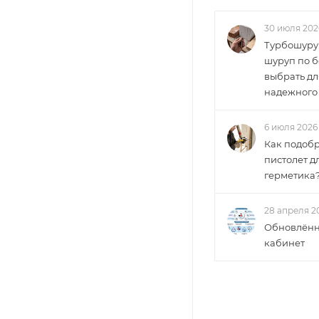
30 июля 202
Турбошуру
шуруп по б
выбрать дл
надежного
6 июля 2026
Как подобр
пистолет д
герметика
28 апреля 2
Обновлённ
кабинет