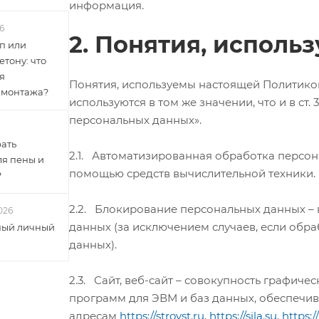
информация.
6
2. Понятия, исполь
п или
етону: что
я
Понятия, используемы настоящей Политико
 монтажа?
используются в том же значении, что и в ст.
персональных данных».
ать
2.1. Автоматизированная обработка персон
ля пены и
помощью средств вычислительной техники.
?
2.2. Блокирование персональных данных –
026
данных (за исключением случаев, если обр
ый личный
данных).
2.3. Сайт, веб-сайт – совокупность графич
программ для ЭВМ и баз данных, обеспечив
адресам
https://stroyst.ru
,
https://sila.su
,
https:/