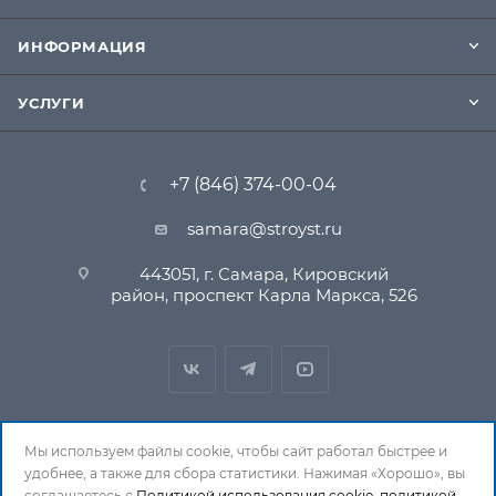
ИНФОРМАЦИЯ
УСЛУГИ
+7 (846) 374-00-04
samara@stroyst.ru
443051, г. Самара, Кировский
район, проспект Карла Маркса, 526
Мы используем файлы cookie, чтобы сайт работал быстрее и
удобнее, а также для сбора статистики. Нажимая «Хорошо», вы
© 1994-2026 СтройСистема. Все права защищены. При
соглашаетесь с
Политикой использования cookie
,
политикой