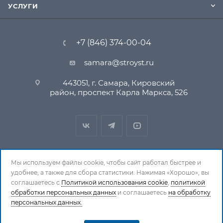
УСЛУГИ
+7 (846) 374-00-04
samara@stroyst.ru
443051, г. Самара, Кировский
район, проспект Карла Маркса, 526
Мы используем файлы cookie, чтобы сайт работал быстрее и
удобнее, а также для сбора статистики. Нажимая «Хорошо», вы
© 1994-2026 СтройСистема. Все права защищены. При
соглашаетесь с
Политикой использования cookie
,
политикой
обработки персональных данных
копировании материалов ссылка на страницу-
и соглашаетесь
на обработку
персональных данных.
источник обязательна.
Политика обработки персональных данных