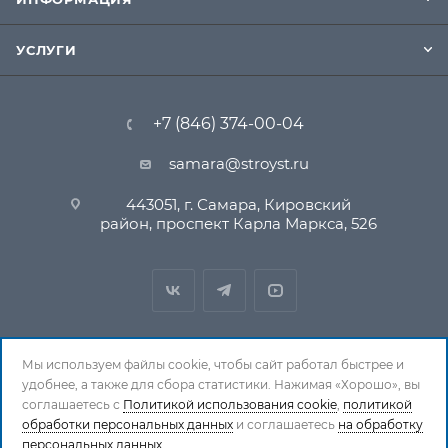
УСЛУГИ
+7 (846) 374-00-04
samara@stroyst.ru
443051, г. Самара, Кировский
район, проспект Карла Маркса, 526
Мы используем файлы cookie, чтобы сайт работал быстрее и
удобнее, а также для сбора статистики. Нажимая «Хорошо», вы
© 1994-2026 СтройСистема. Все права защищены. При
соглашаетесь с
Политикой использования cookie
,
политикой
обработки персональных данных
копировании материалов ссылка на страницу-
и соглашаетесь
на обработку
персональных данных.
источник обязательна.