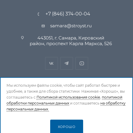
+7 (846) 374-00-04
samara@stroyst.ru
443051, г. Самара, Кировский
район, проспект Карла Маркса, 526
Мы используем файлы cookie, чтобы сайт работал быстрее и
удобнее, а также для сбора статистики. Нажимая «Хорошо», вы
© 1994-2026 СтройСистема. Все права защищены. При
соглашаетесь с
Политикой использования cookie
,
политикой
обработки персональных данных
копировании материалов ссылка на страницу-
и соглашаетесь
на обработку
персональных данных.
источник обязательна.
Политика обработки персональных данных
ХОРОШО