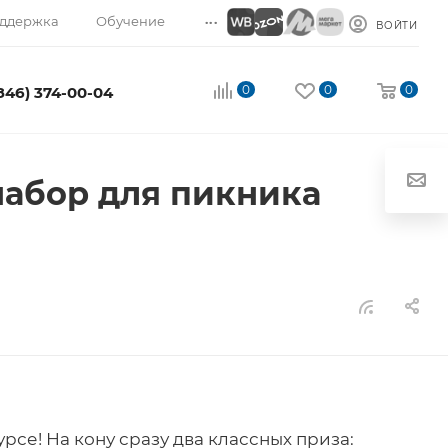
...
ддержка
Обучение
ВОЙТИ
0
0
0
(846) 374-00-04
набор для пикника
рсе! На кону сразу два классных приза: