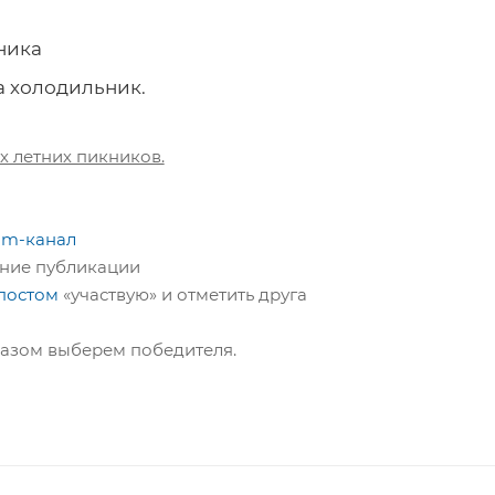
ника
а холодильник.
х летних пикников.
am-канал
едние публикации
постом
«участвую» и отметить друга
бразом выберем победителя.