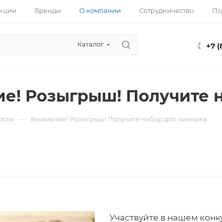
кции
Бренды
О компании
Сотрудничество
По
Каталог
+7 
е! Розыгрыш! Получите 
—
ости
Внимание! Розыгрыш! Получите набор для пикника
Участвуйте в нашем конку