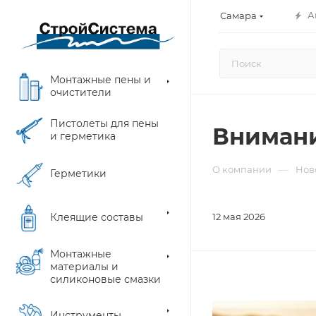
А
Самара
Монтажные пены и
очистители
Пистолеты для пены
Внимани
и герметика
—
О компании
Нов
Герметики
Клеящие составы
12 мая 2026
Монтажные
материалы и
силиконовые смазки
Инструменты